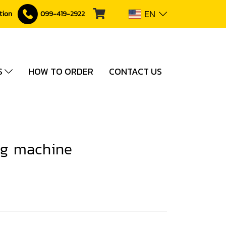
EN
ction
099-419-2922
S
HOW TO ORDER
CONTACT US
ing machine