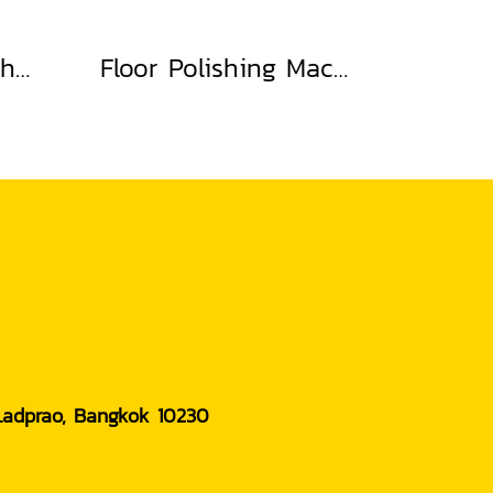
floor scrubber with built-in water absorption
Floor Polishing Machine
 Ladprao, Bangkok 10230