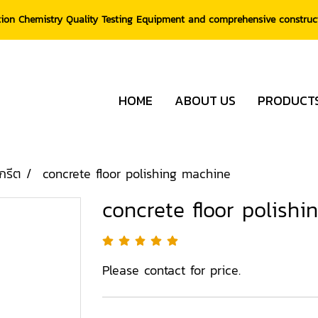
tion Chemistry Quality Testing Equipment and comprehensive constru
HOME
ABOUT US
PRODUCT
กรีต
concrete floor polishing machine
concrete floor polish
Please contact for price.