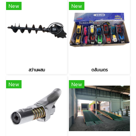
New
New
สว่านผสม
ตลับเมตร
New
New