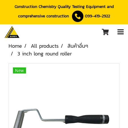
Construction Chemistry Quality Testing Equipment and
comprehensive construction
099-419-2922
Home
All products
สินค้าอื่นๆ
3 inch long round roller
New